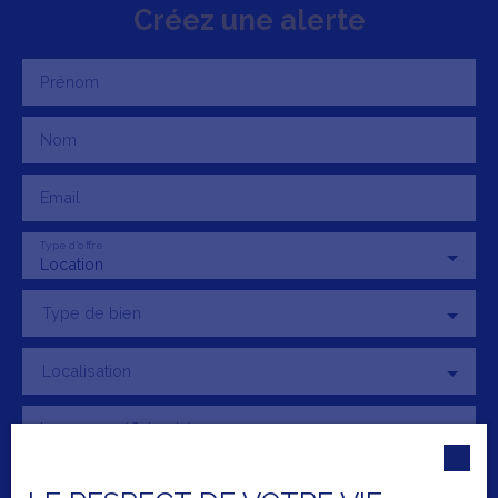
Créez une alerte
Prénom
Nom
Email
Type d'offre
Location
Type de bien
Localisation
Loyer max (€/mois)
Surface min (m²)