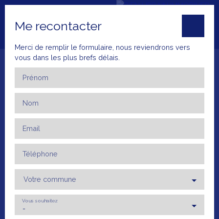
Me recontacter
Merci de remplir le formulaire, nous reviendrons vers
vous dans les plus brefs délais.
Prénom
Nom
Accueil
Ventes
Locations
Mettre en 
Email
+33 4 66 23
ESTIMATI
79 52
ON
Téléphone
Votre commune
Vous souhaitez
-