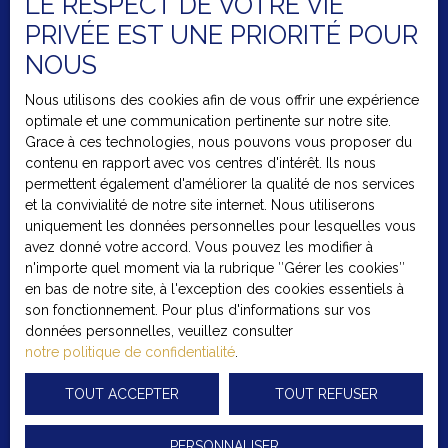
LE RESPECT DE VOTRE VIE
PRIVÉE EST UNE PRIORITÉ POUR
J'accepte le traitement de mes données personnelles
NOUS
conformément au RGPD. Si vous ne souhaitez pas faire
l'objet de prospection commerciale par voie
Nous utilisons des cookies afin de vous offrir une expérience
téléphonique, vous pouvez vous inscrire gratuitement
optimale et une communication pertinente sur notre site.
sur la liste d'opposition au démarchage téléphonique,
Grace à ces technologies, nous pouvons vous proposer du
prévu par l'article L223-1 du code de la consommation,
contenu en rapport avec vos centres d'intérêt. Ils nous
sur le site Internet www.bloctel.gouv.fr ou par courrier
permettent également d'améliorer la qualité de nos services
adressé à :
et la convivialité de notre site internet. Nous utiliserons
uniquement les données personnelles pour lesquelles vous
Société Worldline, Service Bloctel, CS 61311, 41013
avez donné votre accord. Vous pouvez les modifier à
BLOIS CEDEX.
n'importe quel moment via la rubrique ″Gérer les cookies″
en bas de notre site, à l'exception des cookies essentiels à
Pour en savoir plus sur le traitement de vos données
son fonctionnement. Pour plus d'informations sur vos
personnelles, veuillez consulter notre
politique de
données personnelles, veuillez consulter
confidentialité
.
notre politique de confidentialité
.
TOUT ACCEPTER
TOUT REFUSER
RECEVOIR DES ANNONCES
PERSONNALISER