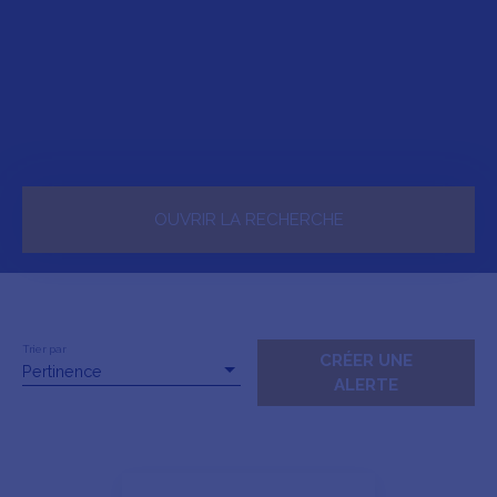
OUVRIR LA RECHERCHE
Vente
Location
Type de bien
Maison
Trier par
CRÉER UNE
Pertinence
ALERTE
Localisation
Loyer max (€/mois)