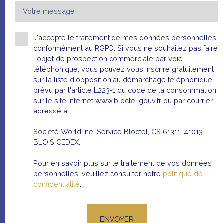
Votre message
J'accepte le traitement de mes données personnelles
conformément au RGPD. Si vous ne souhaitez pas faire
l'objet de prospection commerciale par voie
téléphonique, vous pouvez vous inscrire gratuitement
sur la liste d'opposition au démarchage téléphonique,
Référence
:
387
prévu par l'article L223-1 du code de la consommation,
sur le site Internet www.bloctel.gouv.fr ou par courrier
Villa 3 chambres avec jardin,
adressé à :
louée
Société Worldline, Service Bloctel, CS 61311, 41013
BLOIS CEDEX.
Garons 30128
Pour en savoir plus sur le traitement de vos données
HAI
personnelles, veuillez consulter notre
politique de
245 000
€
confidentialité
.
Type de bien
:
Surface
:
90
m²
ENVOYER
Maison