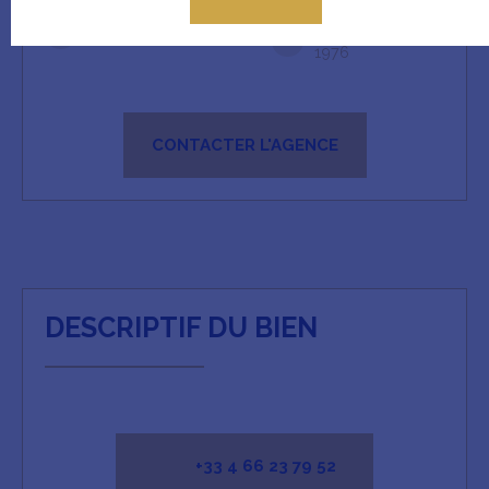
Construction
:
Pièces
:
4
1976
CONTACTER L'AGENCE
DESCRIPTIF DU BIEN
+33 4 66 23 79 52