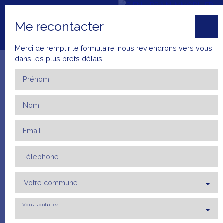
Me recontacter
Merci de remplir le formulaire, nous reviendrons vers vous
dans les plus brefs délais.
Vente
Maison
Garons 30128
Maison mitoyenne 1 côté à vendre, 4 pièces - Garons 30128
Prénom
Nom
Accueil
Ventes
Locations
Mettre en 
Email
+33 4 66 23
ESTIMATI
79 52
ON
Téléphone
Votre commune
Vous souhaitez
-