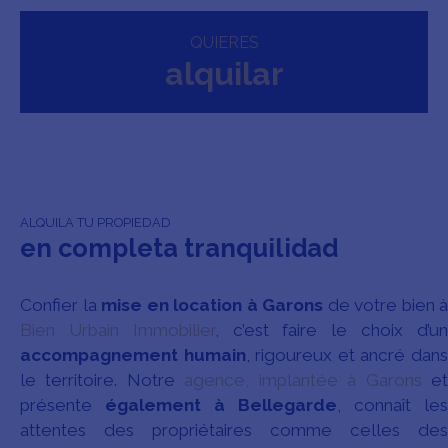
QUIERES
alquila
r
ALQUILA TU PROPIEDAD
en completa tranquilidad
Confier la
mise en location à Garons
de votre bien à
Bien Urbain Immobilier
, c’est faire le choix d’u
accompagnement humain
, rigoureux et ancré dan
le territoire. Notre
agence, implantée à Garons
e
présente
également à Bellegarde
, connaît les
attentes des propriétaires comme celles des