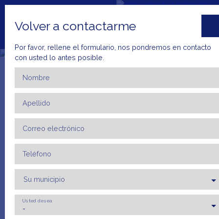
Volver a contactarme
Por favor, rellene el formulario, nos pondremos en contacto
con usted lo antes posible.
Nombre
Apellido
Inicio
Comprar
Alquilar
Alquiler
Ve
Correo electrónico
+33 4 66 23 79
ESTIMA
52
R
Teléfono
Su municipio
Usted desea
-