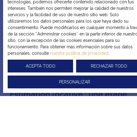
tecnologías, podemos ofrecerte contenido relacionado con tus
intereses. También nos permiten mejorar la calidad de nuestros
servicios y la facilidad de uso de nuestro sitio web. Solo
utilizaremos los datos personales para los que haya dado su
consentimiento. Puede modificarlos en cualquier momento a tra
de la sección ″Administrar cookies″ en la parte inferior de nuestr
sitio, con la excepción de las cookies esenciales para su
funcionamiento. Para obtener más información sobre sus datos
personales, consulte
nuestra política de privacidad
.
ACEPTA TODO
RECHAZAR TODO
PERSONALIZAR
Estimation locative : une étape
clé pour louer son logement
Avant de proposer votre bien à la location, il est
essentiel d’en
définir le loye
r.
Au sein de notre agence immobilière, nous