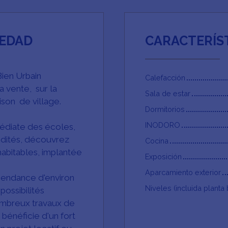
IEDAD
CARACTERÍS
ien Urbain
Calefacción
a vente, sur la
Sala de estar
on de village.
Dormitorios
INODORO
médiate des écoles,
dités, découvrez
Cocina
habitables, implantée
Exposición
Aparcamiento exterior
pendance d'environ
Niveles (incluida planta 
possibilités
ombreux travaux de
 bénéficie d'un fort