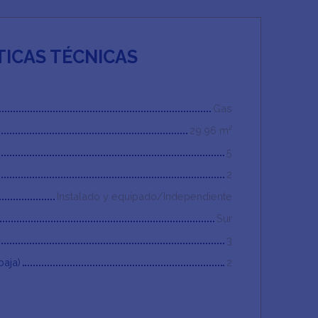
TICAS TÉCNICAS
Gas
29.96
m²
5
2
Instalado y equipado/Independiente
Sur
3
baja)
2