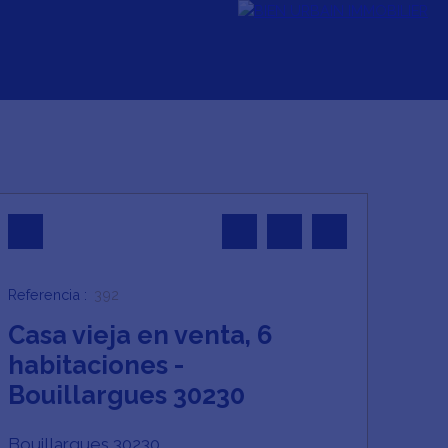
ndre
Notre agence
Referencia
:
392
Casa vieja en venta, 6
habitaciones -
Bouillargues 30230
Bouillargues 30230