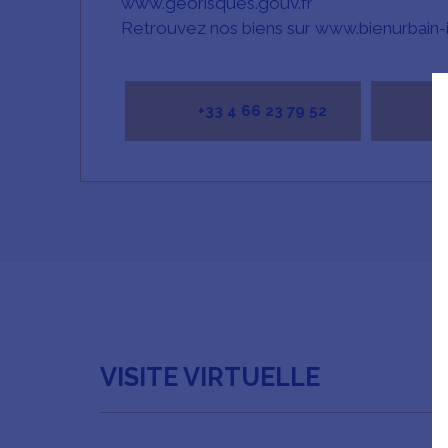
www.georisques.gouv.fr
Retrouvez nos biens sur www.bienurbain-
+33 4 66 23 79 52
VISITE VIRTUELLE