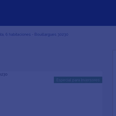
ta, 6 habitaciones - Bouillargues 30230
Inicio
Comprar
Alquilar
Alquiler
Ve
Especial para Inversores