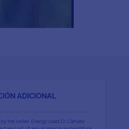
IÓN ADICIONAL
 by the seller. Energy class D, Climate
ted amount of annual energy expenditure