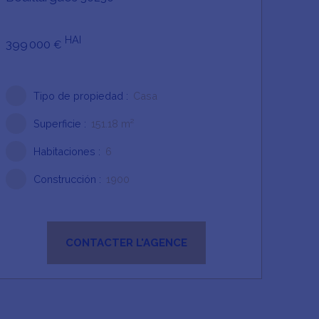
HAI
399 000
€
Tipo de propiedad
:
Casa
Superficie
:
151.18
m²
Habitaciones
:
6
Construcción
:
1900
CONTACTER L'AGENCE