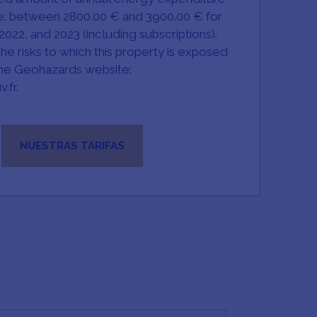
se: between 2800.00 € and 3900.00 € for
2022, and 2023 (including subscriptions).
he risks to which this property is exposed
 the Geohazards website:
.fr.
NUESTRAS TARIFAS