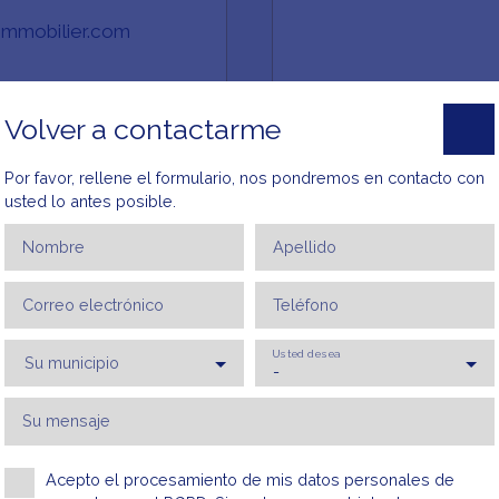
immobilier.com
Volver a contactarme
ENVIAR UN EMAIL
Por favor, rellene el formulario, nos pondremos en contacto con
usted lo antes posible.
Nombre
Apellido
Correo electrónico
Teléfono
Usted desea
Su municipio
-
Su mensaje
Acepto el procesamiento de mis datos personales de