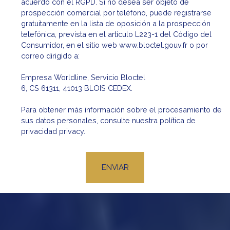
acuerdo con el RGPD. Si no desea ser objeto de
prospección comercial por teléfono, puede registrarse
gratuitamente en la lista de oposición a la prospección
telefónica, prevista en el artículo L223-1 del Código del
Consumidor, en el sitio web www.bloctel.gouv.fr o por
correo dirigido a:
Empresa Worldline, Servicio Bloctel
6, CS 61311, 41013 BLOIS CEDEX.
Para obtener más información sobre el procesamiento de
sus datos personales, consulte nuestra política de
privacidad
privacy.
ENVIAR