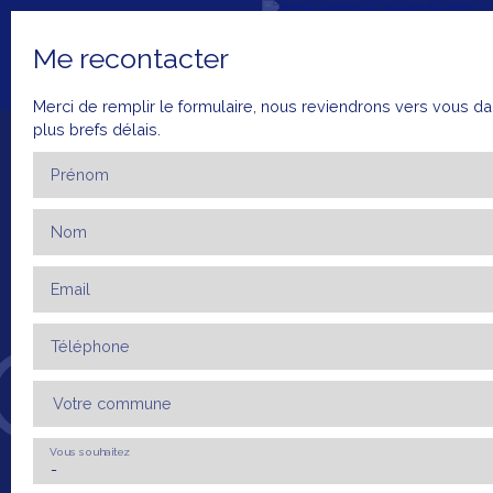
Me recontacter
Merci de remplir le formulaire, nous reviendrons vers vous da
plus brefs délais.
Prénom
Nom
Accueil
Ventes
Locations
Mettre en 
Email
+33 4 66 23
ESTIMATI
79 52
ON
Téléphone
Votre commune
Vous souhaitez
-