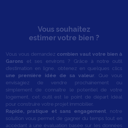
d'eau et WC. Ainsi qu’un P4 d'environ 89 m² se
composant d'une pièce à vivre, d'une terrasse
couverte et fermée pouvant servir de salon, de trois
chambres, d'une salle d'eau et d'un WC. L’ensemble
Vous souhaitez
nécessite une rénovation pour remettre les biens au
goût du jour. Sa situation centrale constitue un
estimer votre bien ?
véritable atout, offrant proximité des commodités et
attractivité locative durable. N'hésitez pas dès à
présent à visiter cette maison grâce à la visite
Vous vous demandez
combien vaut votre bien à
virtuelle. Pour plus de renseignements contactez
Garons
et ses environs ? Grâce à notre outil
directement votre agence de proximité au 04 66 23 79
d’estimation en ligne, obtenez en quelques clics
52. . Agence sous la carte professionnelle CPI 3002
une première idée de sa valeur
. Que vous
2026 0000 0000 3 délivrée par la CCI du Gard. Les
honoraires sont à la charge du vendeur et sont
envisagiez de vendre prochainement ou
exprimés Toutes Taxes Comprises (TTC. ) Les
simplement de connaître le potentiel de votre
informations sur les risques auxquels ce bien est
logement, cet outil est le point de départ idéal
exposé sont disponibles sur le site Géorisques :
pour construire votre projet immobilier.
www. georisques. gouv. fr Retrouvez nos biens sur
Rapide, pratique et sans engagement
, notre
www. bienurbain-immobilier. com
solution vous permet de gagner du temps tout en
accédant à une évaluation basée sur les données