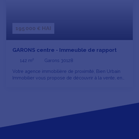
195 000
HAI
€
GARONS centre - Immeuble de rapport
142
m²
Garons 30128
Votre agence immobilière de proximité, Bien Urbain
Immobilier vous propose de découvrir à la vente, en
EXCLUSIVITE, sur la commune de GARONS, cet
immeuble de rapport. Situé en plein cœur du village,
cet immeuble d'environ 142 m² au total, représente
une opportunité idéale pour un investisseur à la
recherche d’un bien rentable et sans contrainte ou
pour une résidence principale avec un revenu locatif
en complément. Il se compose de deux appartements
bien agencés : un P2 bis d'environ 53 m², constitué
d'une pièce à vivre, d'une chambre, un bureau, salle