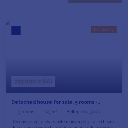
Bellegarde (30127)
Max budget (€)
Exclusivity
Min area (m²)
SEARCH
221 000
HAI
€
Detached house for sale, 5 rooms -
Bellegarde 30127
5
rooms
105
m²
Bellegarde 30127
Découvrez cette charmante maison de ville, un havre
de paix au cœur de la villeVotre agence de proximité