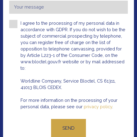
Your message
I agree to the processing of my personal data in
accordance with GDPR. If you do not wish to be the
subject of commercial prospecting by telephone,
you can register free of charge on the list of
opposition to telephone canvassing, provided for
by Article L223-1 of the Consumer Code, on the
www.bloctel.gouv.fr website or by mail addressed
to:
Worldline Company, Service Bloctel, CS 61311,
41013 BLOIS CEDEX.
For more information on the processing of your
personal data, please see our
privacy policy
.
DISCOVER ALL OUR REAL ESTATE OFFERS
Homes for sale in
SEND