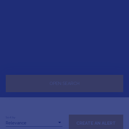
OPEN SEARCH
Sale
For rent
Type of property
House
Sort by
Relevance
CREATE AN ALERT
Location