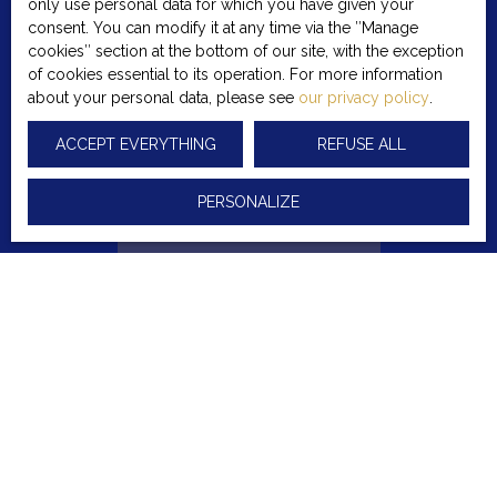
only use personal data for which you have given your
of the Consumer Code, on the www.bloctel.gouv.fr
consent. You can modify it at any time via the ″Manage
website or by mail addressed to:
cookies″ section at the bottom of our site, with the exception
of cookies essential to its operation. For more information
Worldline Company, Service Bloctel, CS 61311, 41013
about your personal data, please see
our privacy policy
.
BLOIS CEDEX.
ACCEPT EVERYTHING
REFUSE ALL
For more information on the processing of your
personal data, please see our
privacy policy
.
PERSONALIZE
RECEIVE NOTIFICATIONS
I am looking for a property
Sale house Garons (30128)