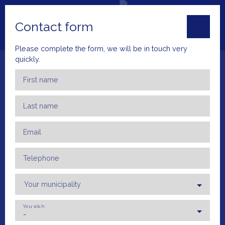
Contact form
Please complete the form, we will be in touch very
quickly.
First name
Last name
Home
Buy
Rent
Put up for rent
Ven
Email
+33 4 66 23
ESTIMA
79 52
TE
Telephone
Your municipality
You wish
-