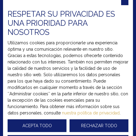
Habitaciones min.
RESPETAR SU PRIVACIDAD ES
UNA PRIORIDAD PARA
Acepto el procesamiento de mis datos personales de
acuerdo con el RGPD. Si no desea ser objeto de
NOSOTROS
prospección comercial por teléfono, puede registrarse
gratuitamente en la lista de oposición a la prospección
Utilizamos cookies para proporcionarle una experiencia
telefónica, prevista en el artículo L223-1 del Código del
óptima y una comunicación relevante en nuestro sitio.
Consumidor, en el sitio web www.bloctel.gouv.fr o por
Gracias a estas tecnologías, podemos ofrecerte contenido
correo dirigido a:
relacionado con tus intereses. También nos permiten mejorar
la calidad de nuestros servicios y la facilidad de uso de
Empresa Worldline, Servicio Bloctel
nuestro sitio web. Solo utilizaremos los datos personales
6, CS 61311, 41013 BLOIS CEDEX.
para los que haya dado su consentimiento. Puede
modificarlos en cualquier momento a través de la sección
Para obtener más información sobre el procesamiento
″Administrar cookies″ en la parte inferior de nuestro sitio, con
de sus datos personales, consulte nuestra política de
la excepción de las cookies esenciales para su
privacidad
privacy.
funcionamiento. Para obtener más información sobre sus
datos personales, consulte
nuestra política de privacidad
.
ACEPTA TODO
RECHAZAR TODO
RECIBIR ANUNCIOS