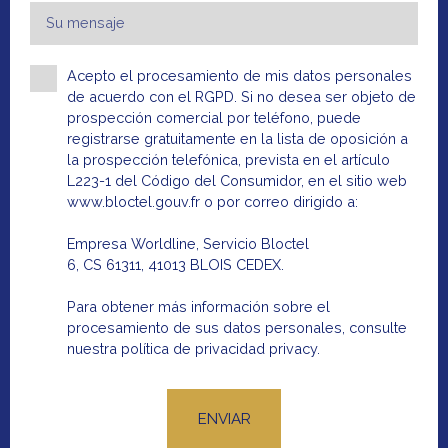
Su mensaje
Acepto el procesamiento de mis datos personales
de acuerdo con el RGPD. Si no desea ser objeto de
prospección comercial por teléfono, puede
registrarse gratuitamente en la lista de oposición a
la prospección telefónica, prevista en el artículo
L223-1 del Código del Consumidor, en el sitio web
www.bloctel.gouv.fr o por correo dirigido a:
Empresa Worldline, Servicio Bloctel
6, CS 61311, 41013 BLOIS CEDEX.
Para obtener más información sobre el
DESCUBRE TODAS NUESTRAS OFERTAS
procesamiento de sus datos personales, consulte
nuestra política de privacidad
privacy.
INMOBILIARIAS
Apartamentos Alquilado
ENVIAR