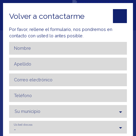
Volver a contactarme
Por favor, rellene el formulario, nos pondremos en
contacto con usted lo antes posible.
Nombre
Apellido
Inicio
Comprar
Alquilar
Alquiler
Ve
Correo electrónico
+33 4 66 23 79
ESTIMA
52
R
Teléfono
Su municipio
Usted desea
-