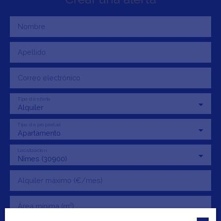
Nombre
Apellido
Correo electrónico
Tipo de oferta
Alquiler
Tipo de propiedad
Apartamento
Localización
Nîmes (30900)
Alquiler máximo (€/mes)
Área mínima (m²)