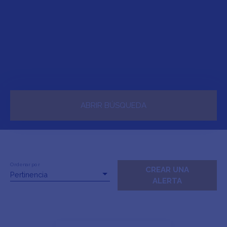
ABRIR BÚSQUEDA
Venta
Alquiler
Tipo de propiedad
Apartamento
Ordenar por
CREAR UNA
Pertinencia
ALERTA
Localización
Nîmes (30900)
Alquiler máximo (€/mes)